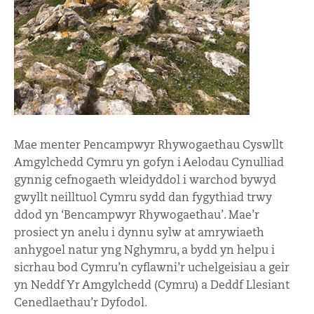
Mae menter Pencampwyr Rhywogaethau Cyswllt
Amgylchedd Cymru yn gofyn i Aelodau Cynulliad
gynnig cefnogaeth wleidyddol i warchod bywyd
gwyllt neilltuol Cymru sydd dan fygythiad trwy
ddod yn ‘Bencampwyr Rhywogaethau’. Mae’r
prosiect yn anelu i dynnu sylw at amrywiaeth
anhygoel natur yng Nghymru, a bydd yn helpu i
sicrhau bod Cymru’n cyflawni’r uchelgeisiau a geir
yn Neddf Yr Amgylchedd (Cymru) a Deddf Llesiant
Cenedlaethau’r Dyfodol.