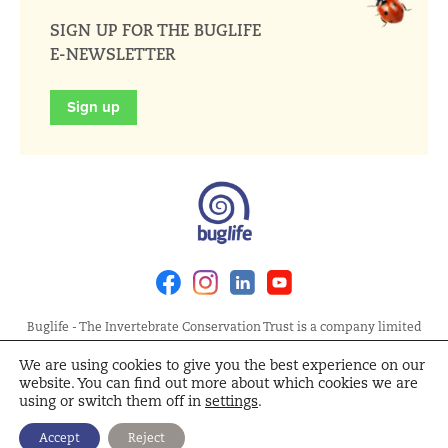
SIGN UP FOR THE BUGLIFE
E-NEWSLETTER
Sign up
Facebook
Instagram
Linkedin
Youtube
Buglife - The Invertebrate Conservation Trust is a company limited
by guarantee, registered in England at Allia Future Business Centre,
We are using cookies to give you the best experience on our
London Road, Peterborough PE2 8AN. Registered Charity No.
website. You can find out more about which cookies we are
1092293 | Scottish Charity No. SC040004 | Company No. 04132695
using or switch them off in
settings
.
Site Map
Terms and Conditions
Privacy Policy
Cookie
Accept
Reject
Policy
Cookie Settings