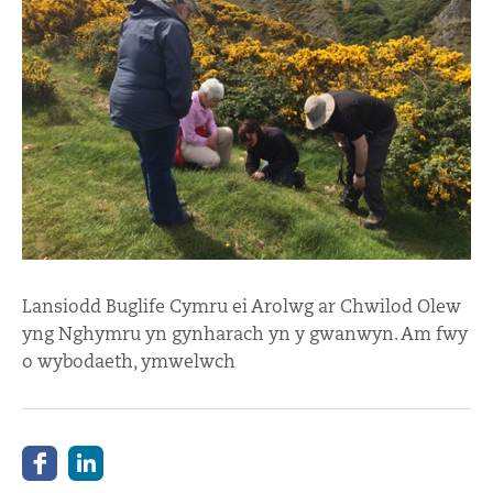
Lansiodd Buglife Cymru ei Arolwg ar Chwilod Olew
yng Nghymru yn gynharach yn y gwanwyn. Am fwy
o wybodaeth, ymwelwch