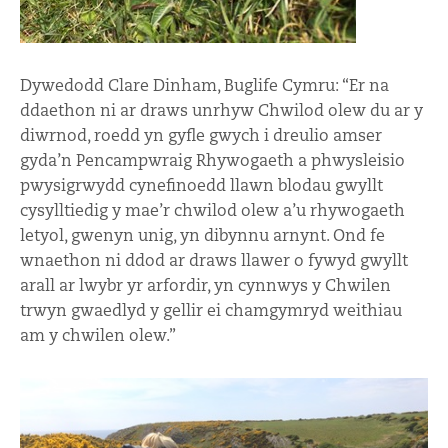
Dywedodd Clare Dinham, Buglife Cymru: “Er na
ddaethon ni ar draws unrhyw Chwilod olew du ar y
diwrnod, roedd yn gyfle gwych i dreulio amser
gyda’n Pencampwraig Rhywogaeth a phwysleisio
pwysigrwydd cynefinoedd llawn blodau gwyllt
cysylltiedig y mae’r chwilod olew a’u rhywogaeth
letyol, gwenyn unig, yn dibynnu arnynt. Ond fe
wnaethon ni ddod ar draws llawer o fywyd gwyllt
arall ar lwybr yr arfordir, yn cynnwys y Chwilen
trwyn gwaedlyd y gellir ei chamgymryd weithiau
am y chwilen olew.”