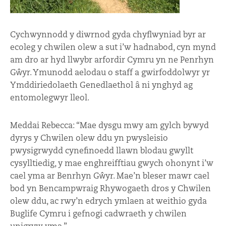
Cychwynnodd y diwrnod gyda chyflwyniad byr ar
ecoleg y chwilen olew a sut i’w hadnabod, cyn mynd
am dro ar hyd llwybr arfordir Cymru yn ne Penrhyn
Gŵyr. Ymunodd aelodau o staff a gwirfoddolwyr yr
Ymddiriedolaeth Genedlaethol â ni ynghyd ag
entomolegwyr lleol.
Meddai Rebecca: “Mae dysgu mwy am gylch bywyd
dyrys y Chwilen olew ddu yn pwysleisio
pwysigrwydd cynefinoedd llawn blodau gwyllt
cysylltiedig, y mae enghreifftiau gwych ohonynt i’w
cael yma ar Benrhyn Gŵyr. Mae’n bleser mawr cael
bod yn Bencampwraig Rhywogaeth dros y Chwilen
olew ddu, ac rwy’n edrych ymlaen at weithio gyda
Buglife Cymru i gefnogi cadwraeth y chwilen