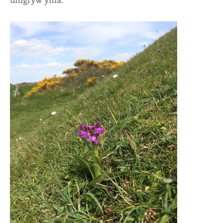
unigryw yma.”