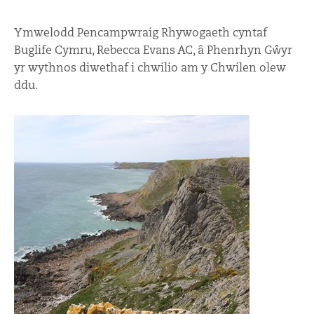
Ymwelodd Pencampwraig Rhywogaeth cyntaf
Buglife Cymru, Rebecca Evans AC, â Phenrhyn Gŵyr
yr wythnos diwethaf i chwilio am y Chwilen olew
ddu.